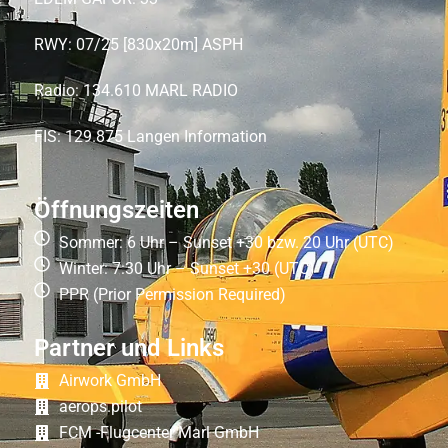
RWY: 07/25 [830x20m] ASPH
Radio: 134.610 MARL RADIO
FIS: 129.875 Langen Information
Öffnungszeiten
Sommer: 6 Uhr – Sunset +30 bzw. 20 Uhr (UTC)
Winter: 7:30 Uhr – Sunset +30 (UTC)
PPR (Prior Permission Required)
Partner und Links
Airwork GmbH
aerops.pilot
FCM -Flugcenter Marl GmbH